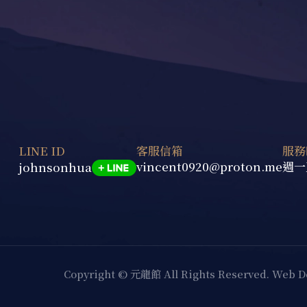
LINE ID
客服信箱
服務
vincent0920@proton.me
週一至
johnsonhua
Copyright © 元龍館 All Rights Reserved.
Web D