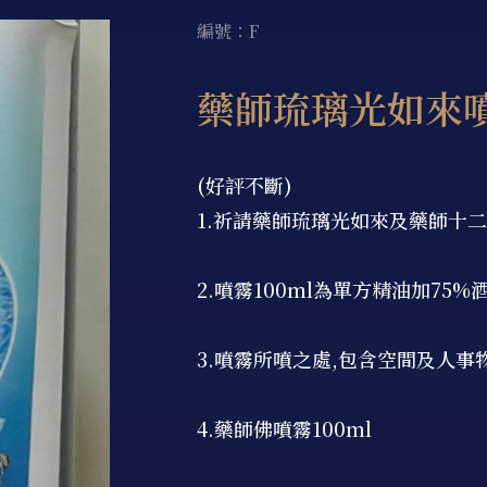
編號：F
藥師琉璃光如來噴
(好評不斷)
1.祈請藥師琉璃光如來及藥師十
2.噴霧100ml為單方精油加75
3.噴霧所噴之處,包含空間及人
4.藥師佛噴霧100ml