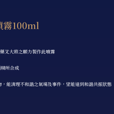
霧100ml
二藥叉大將之願力製作此噴霧
%酒精所合成
事物，能清理不和諧之氣場及事件，望能達到和諧共振狀態