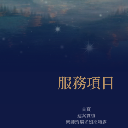
服務項目
首頁
建案實績
藥師琉璃光如來噴霧